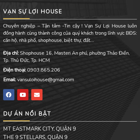
VẠN SỰ LỢI HOUSE
Chuyên nghiệp – Tận tâm -Tin cậy ! Vạn Sự Lợi House luôn
đồng hành cùng thành công của quý khách trong lĩnh vực BĐS:
căn hộ, nhà phố, shophouse, biệt thự, đất…
Địa chỉ:
Shophouse 16, Masteri An phú, phường Thảo Điền,
Tp. Thủ Đức, Tp. HCM
Điện thoại:
0903.865.206
Email:
vansuloihouse@gmail.com
F
Y
E
a
o
n
c
u
v
e
t
e
DỰ ÁN NỔI BẬT
b
u
l
o
b
o
o
e
p
MT EASTMARK CITY, QUẬN 9
k
e
THE 9 STELLARS, QUẬN 9