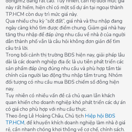
đồng/m2 đang rất cao. Tuy nhiên, căn hộ dưới mức giá
này rất hiếm, hiện chỉ có một số dự án tại ngoại thành
TP.HCM còn duy trì mức giá này.
Qua nhiều chu kỳ “sốt đất”, giá nhà và thu nhập đang
ngày càng khó tìm được điểm chung. Giảm giá nhà hay
tăng thu nhập để đáp ứng nhu cầu về nhà ở của người
dân thành phố vẫn là câu hỏi không đơn giản để tìm
câu trả lời.
Trong bối cảnh thị trường BĐS hiện nay, giải pháp lâu
dài là các doanh nghiệp địa ốc là ưu tiên phát triển các
sản phẩm đáp ứng đúng nhu cầu và phù hợp tầm tài
chính của người lao động thu nhập tầm trung. Nhóm
đối tượng có nhu cầu mua BĐS chiếm số đông hiện
nay.
Tuy nhiên có nhiều vấn đề cả chủ quan lẫn khách
quan khiến cho doanh nghiệp khó phát triển các dự án
có giá cho phù hợp với nhu cầu thực.
Theo ông Lê Hoàng Châu, Chủ tịch
Hiệp hội BĐS
TP.HCM
, để khuyến khích doanh nghiệp làm nhà ở giá
rẻ, cần nhanh chóng khơi thông về cơ chế, chính sách.