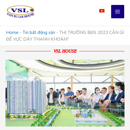
Skip
to
content
Home
-
Tin bất động sản
-
THỊ TRƯỜNG BĐS 2023 CẦN GÌ
ĐỂ VỰC DẬY THANH KHOẢN?
VSL HOUSE