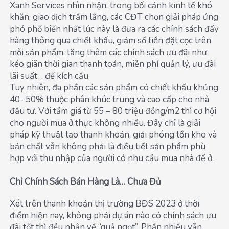
Xanh Services nhìn nhận, trong bối cảnh kinh tế khó
khăn, giao dịch trầm lắng, các CĐT chọn giải pháp ứng
phó phổ biến nhất lúc này là đưa ra các chính sách đẩy
hàng thông qua chiết khấu, giảm số tiền đặt cọc trên
mỗi sản phẩm, tăng thêm các chính sách ưu đãi như
kéo giãn thời gian thanh toán, miễn phí quản lý, ưu đãi
lãi suất… để kích cầu.
Tuy nhiên, đa phần các sản phẩm có chiết khấu khủng
40- 50% thuộc phân khúc trung và cao cấp cho nhà
đầu tư. Với tầm giá từ 55 – 80 triệu đồng/m2 thì cơ hội
cho người mua ở thực không nhiều. Đây chỉ là giải
pháp kỹ thuật tạo thanh khoản, giải phóng tồn kho và
bản chất vẫn không phải là điều tiết sản phẩm phù
hợp với thu nhập của người có nhu cầu mua nhà để ở.
Chỉ Chính Sách Bán Hàng Là… Chưa Đủ
Xét trên thanh khoản thị trường BĐS 2023 ở thời
điểm hiện nay, không phải dự án nào có chính sách ưu
đãi tốt thì đều nhận về “quả ngọt”. Phần nhiều vẫn