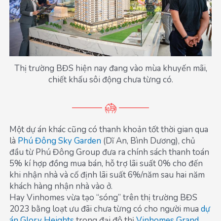
Thị trường BĐS hiện nay đang vào mùa khuyến mãi,
chiết khấu sôi động chưa từng có.
Một dự án khác cũng có thanh khoản tốt thời gian qua
là
Phú Đông Sky Garden
(Dĩ An, Bình Dương), chủ
đầu từ Phú Đông Group đưa ra chính sách thanh toán
5% kí hợp đồng mua bán, hỗ trợ lãi suất 0% cho đến
khi nhận nhà và cố định lãi suất 6%/năm sau hai năm
khách hàng nhận nhà vào ở.
Hay Vinhomes vừa tạo “sóng” trên thị trường BĐS
2023 bằng loạt ưu đãi chưa từng có cho người mua
dự
án Glory Heights
trong đại đô thị
Vinhomes Grand