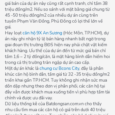
giá bán của dự án này cũng rất cạnh tranh, chỉ tầm 38
triệu đồng/m2. Nếu so sánh với mặt bằng giá chung từ
45 -50 triệu đồng/m2 của nhiều dự án cùng trên
tuyến Phạm Văn Đồng, Phú Đông có lợi thế lớn về
giá.
Hay loạt
căn hộ 9X An Sương
(Hóc Môn, TP.HCM), dự
án này ghi nhận tỷ lệ bán hàng nhanh bất ngờ trong
giai đoạn thị trường BĐS hiện nay phải chật vật kiếm
khách hàng. Ưu thế của dự án đến từ mức giá bán chỉ
tầm 1,6 – 2 tỷ đồng/căn, là mặt hàng bình dân hiếm hoi
trong cả thị trường tràn ngập dự án cao cấp.
Một dự án khác là
chung cư Bcons City
, đây là phân
khúc căn hộ bình dân, tầm giá từ 32 -35 triệu đồng/m2
triển khai gần TP.HCM. Tuy không ghi nhận sức mua
dồn dập nhưng theo đơn vị phân phối, các căn hộ tại
đây vẫn được khách mua xuống tiền vì phù hợp tầm tài
chính và được ưu đãi vay.
Dữ liệu thống kê của Batdongsan.com.vn cho thấy
nhu cầu tìm mua các căn hộ có giá trên dưới 40 triệu