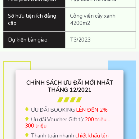
Sở hữu tiện ích đẳng
Công viên cây xanh
cấp
4200m2
Dự kiến bàn giao
T3/2023
CHÍNH SÁCH ƯU ĐÃI MỚI NHẤT
THÁNG 12/2021
♦
ƯU ĐÃI BOOKING
LÊN ĐẾN 2%
♦
Ưu đãi Voucher Gift từ
200 triệu –
300 triệu
♦
Thanh toán nhanh
chiết khấu lên