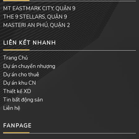
o
e
p
MT EASTMARK CITY, QUẬN 9
k
e
THE 9 STELLARS, QUẬN 9
MASTERI AN PHÚ, QUẬN 2
LIÊN KẾT NHANH
Trang Chủ
Dự án chuyển nhượng
Dự án cho thuê
Dự án khu CN
Thiết kế XD
Tin bất động sản
Liên hệ
FANPAGE