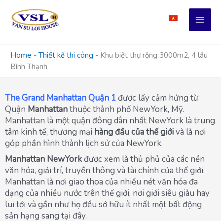
Skip
to
content
Home
-
Thiết kế thi công
-
Khu biệt thự rộng 3000m2, 4 lầu
Bình Thạnh
The Grand Manhattan Quận 1
được lấy cảm hứng từ
Quận
Manhattan
thuộc thành phố NewYork, Mỹ.
Manhattan là một quận đông dân nhất NewYork là trung
tâm kinh tế, thương mại
hàng đầu của thế giới
và là nơi
góp phần hình thành lịch sử của NewYork.
Manhattan NewYork
được xem là thủ phủ của các nền
văn hóa, giải trí, truyền thông và tài chính của thế giới.
Manhattan là nơi giao thoa của nhiều nét văn hóa đa
dạng của nhiều nước trên thế giới, nơi giới siêu giàu hay
lui tới và gần như họ đều sở hữu ít nhất một bất động
sản hạng sang tại đây.