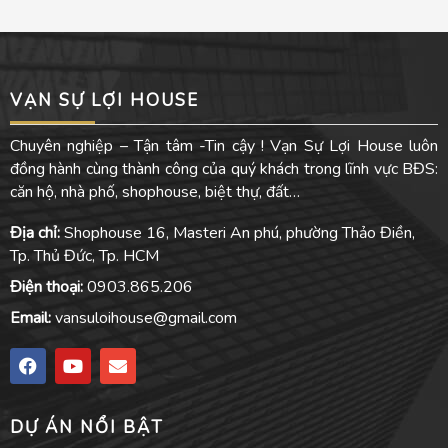
VẠN SỰ LỢI HOUSE
Chuyên nghiệp – Tận tâm -Tin cậy ! Vạn Sự Lợi House luôn
đồng hành cùng thành công của quý khách trong lĩnh vực BĐS:
căn hộ, nhà phố, shophouse, biệt thự, đất…
Địa chỉ:
Shophouse 16, Masteri An phú, phường Thảo Điền,
Tp. Thủ Đức, Tp. HCM
Điện thoại:
0903.865.206
Email:
vansuloihouse@gmail.com
F
Y
E
a
o
n
c
u
v
e
t
e
DỰ ÁN NỔI BẬT
b
u
l
o
b
o