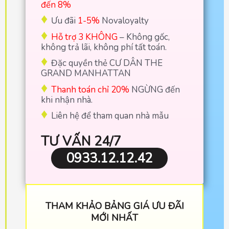
đến 8%
♦
Ưu đãi
1-5%
Novaloyalty
♦
Hỗ trợ 3 KHÔNG
– Không gốc,
không trả lãi, không phí tất toán.
♦
Đặc quyền thẻ CƯ DÂN THE
GRAND MANHATTAN
♦
Thanh toán chỉ 20%
NGỪNG đến
khi nhận nhà.
♦
Liên hệ để tham quan nhà mẫu
TƯ VẤN 24/7
0933.12.12.42
THAM KHẢO BẢNG GIÁ ƯU ĐÃI
MỚI NHẤT