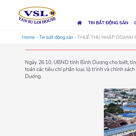
Skip
to
content
TIN BẤT ĐỘNG SẢN
Home
-
Tin bất động sản
-
THUẾ THU NHẬP DOANH N
Ngày 26.10, UBND tỉnh Bình Dương cho biết, tỉnh
toán các tiêu chí phân loại, lộ trình và chính s
Dương.