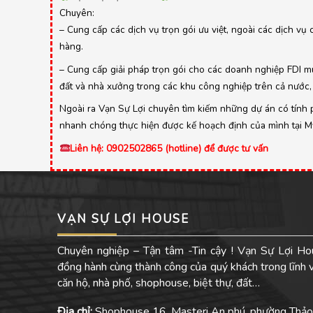
Chuyên:
– Cung cấp các dịch vụ trọn gói ưu việt, ngoài các dịch vụ 
hàng.
– Cung cấp giải pháp trọn gói cho các doanh nghiệp FDI mu
đất và nhà xưởng trong các khu công nghiệp trên cả nước, 
Ngoài ra Vạn Sự Lợi chuyên tìm kiếm những dự án có tính ph
nhanh chóng thực hiện được kế hoạch định của mình tại Mỹ,
Liên hệ: 0902502865 (hotline) để được tư vấn
VẠN SỰ LỢI HOUSE
Chuyên nghiệp – Tận tâm -Tin cậy ! Vạn Sự Lợi Ho
đồng hành cùng thành công của quý khách trong lĩnh
căn hộ, nhà phố, shophouse, biệt thự, đất…
Địa chỉ:
Shophouse 16, Masteri An phú, phường Thảo