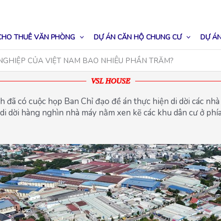
CHO THUÊ VĂN PHÒNG
DỰ ÁN CĂN HỘ CHUNG CƯ
DỰ ÁN
GHIỆP CỦA VIỆT NAM BAO NHIÊU PHẦN TRĂM?
VSL HOUSE
 đã có cuộc họp Ban Chỉ đạo đề án thực hiện di dời các nh
ách di dời hàng nghìn nhà máy nằm xen kẽ các khu dân cư ở p