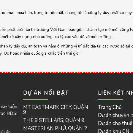
cho thuê, mua bán, trang trí nội thất, chúng tôi là công ty duy nhất có qu
ốn phát triển tại thị trường Việt Nam, bao gồm: thành lập mở mới công t
thiết kế xây dựng nhà xưởng, xử lý các vấn đề về môi trường…
áp lý đầy đủ, an toàn và nằm ở những vị trí đắc địa tại các nước sở tại 
 Úc hoặc nhiều quốc gia khác trên thế giới.
DỰ ÁN NỔI BẬT
LIÊN KẾT 
use luôn
MT EASTMARK CITY, QUẬN
Trang Chủ
9
 vực BĐS:
Dự án chuyển 
THE 9 STELLARS, QUẬN 9
Dự án cho thuê
MASTERI AN PHÚ, QUẬN 2
Dự án khu CN
 Điền,