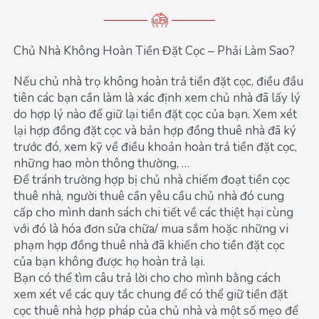
Chủ Nhà Không Hoàn Tiền Đặt Cọc – Phải Làm Sao?
Nếu chủ nhà trọ không hoàn trả tiền đặt cọc, điều đầu
tiên các bạn cần làm là xác định xem chủ nhà đã lấy lý
do hợp lý nào để giữ lại tiền đặt cọc của bạn. Xem xét
lại hợp đồng đặt cọc và bản hợp đồng thuê nhà đã ký
trước đó, xem kỹ về điều khoản hoàn trả tiền đặt cọc,
những hao mòn thông thường, …
Để tránh trường hợp bị chủ nhà chiếm đoạt tiền cọc
thuê nhà, người thuê cần yêu cầu chủ nhà đó cung
cấp cho mình danh sách chi tiết về các thiệt hại cùng
với đó là hóa đơn sửa chữa/ mua sắm hoặc những vi
phạm hợp đồng thuê nhà đã khiến cho tiền đặt cọc
của bạn không được họ hoàn trả lại.
Bạn có thể tìm câu trả lời cho cho mình bằng cách
xem xét về các quy tắc chung để có thể giữ tiền đặt
cọc thuê nhà hợp pháp của chủ nhà và một số mẹo để