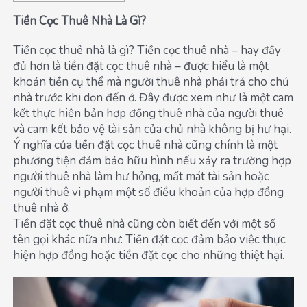
Tiền Cọc Thuê Nhà Là Gì?
Tiền cọc thuê nhà là gì? Tiền cọc thuê nhà – hay đầy
đủ hơn là tiền đặt cọc thuê nhà – được hiểu là một
khoản tiền cụ thể mà người thuê nhà phải trả cho chủ
nhà trước khi dọn đến ở. Đây được xem như là một cam
kết thực hiện bản hợp đồng thuê nhà của người thuê
và cam kết bảo vệ tài sản của chủ nhà không bị hư hại.
Ý nghĩa của tiền đặt cọc thuê nhà cũng chính là một
phương tiện đảm bảo hữu hình nếu xảy ra trường hợp
người thuê nhà làm hư hỏng, mất mát tài sản hoặc
người thuê vi phạm một số điều khoản của hợp đồng
thuê nhà ở.
Tiền đặt cọc thuê nhà cũng còn biết đến với một số
tên gọi khác nữa như: Tiền đặt cọc đảm bảo việc thực
hiện hợp đồng hoặc tiền đặt cọc cho những thiệt hại.