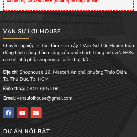
Liên hệ: 0902502865 (hotline) để được tư vấn
VẠN SỰ LỢI HOUSE
Chuyên nghiệp – Tận tâm -Tin cậy ! Vạn Sự Lợi House luôn
đồng hành cùng thành công của quý khách trong lĩnh vực BĐS:
căn hộ, nhà phố, shophouse, biệt thự, đất…
Địa chỉ:
Shophouse 16, Masteri An phú, phường Thảo Điền,
Tp. Thủ Đức, Tp. HCM
Điện thoại:
0903.865.206
Email:
vansuloihouse@gmail.com
F
Y
E
a
o
n
c
u
v
e
t
e
DỰ ÁN NỔI BẬT
b
u
l