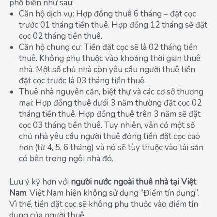
phổ biến như sau:
Căn hộ dịch vụ: Hợp đồng thuê 6 tháng – đặt cọc
trước 01 tháng tiền thuê. Hợp đồng 12 tháng sẽ đặt
cọc 02 tháng tiền thuê.
Căn hộ chung cư: Tiền đặt cọc sẽ là 02 tháng tiền
thuê. Không phụ thuộc vào khoảng thời gian thuê
nhà. Một số chủ nhà còn yêu cầu người thuê tiền
đặt cọc trước là 03 tháng tiền thuê.
Thuê nhà nguyên căn, biệt thự và các cơ sở thương
mại: Hợp đồng thuê dưới 3 năm thường đặt cọc 02
tháng tiền thuê. Hợp đồng thuê trên 3 năm sẽ đặt
cọc 03 tháng tiền thuê. Tuy nhiên, vẫn có một số
chủ nhà yêu cầu người thuê đóng tiền đặt cọc cao
hơn (từ 4, 5, 6 tháng) và nó sẽ tùy thuộc vào tài sản
có bên trong ngôi nhà đó.
Lưu ý kỹ hơn với
người nước ngoài thuê nhà tại Việt
Nam
. Việt Nam hiện không sử dụng “Điểm tín dụng”.
Vì thế, tiền đặt cọc sẽ không phụ thuộc vào điểm tín
dụng của người thuê.