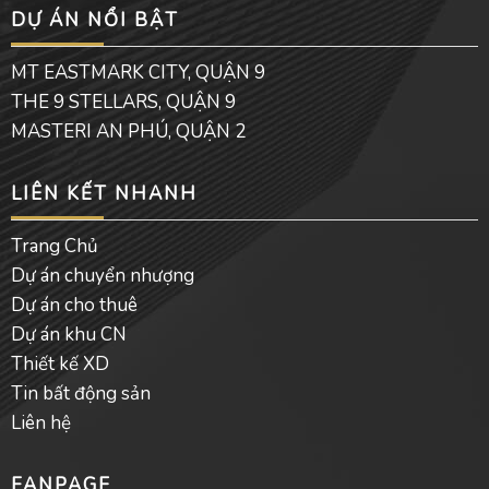
e
t
e
DỰ ÁN NỔI BẬT
b
u
l
o
b
o
o
e
p
MT EASTMARK CITY, QUẬN 9
k
e
THE 9 STELLARS, QUẬN 9
MASTERI AN PHÚ, QUẬN 2
LIÊN KẾT NHANH
Trang Chủ
Dự án chuyển nhượng
Dự án cho thuê
Dự án khu CN
Thiết kế XD
Tin bất động sản
Liên hệ
FANPAGE