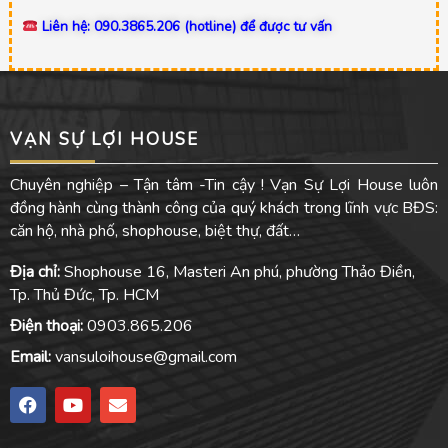
Liên hệ: 090.3865.206 (hotline) để được tư vấn
VẠN SỰ LỢI HOUSE
Chuyên nghiệp – Tận tâm -Tin cậy ! Vạn Sự Lợi House luôn
đồng hành cùng thành công của quý khách trong lĩnh vực BĐS:
căn hộ, nhà phố, shophouse, biệt thự, đất…
Địa chỉ:
Shophouse 16, Masteri An phú, phường Thảo Điền,
Tp. Thủ Đức, Tp. HCM
Điện thoại:
0903.865.206
Email:
vansuloihouse@gmail.com
F
Y
E
a
o
n
c
u
v