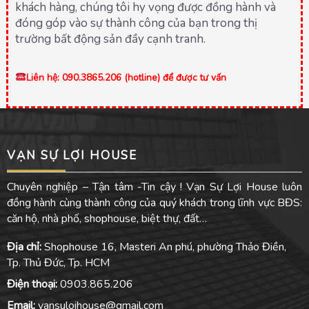
khách hàng, chúng tôi hy vọng được đồng hành và
đóng góp vào sự thành công của bạn trong thị
trường bất động sản đầy cạnh tranh.
Liên hệ: 090.3865.206 (hotline) để được tư vấn
VẠN SỰ LỢI HOUSE
Chuyên nghiệp – Tận tâm -Tin cậy ! Vạn Sự Lợi House luôn
đồng hành cùng thành công của quý khách trong lĩnh vực BĐS:
căn hộ, nhà phố, shophouse, biệt thự, đất…
Địa chỉ:
Shophouse 16, Masteri An phú, phường Thảo Điền,
Tp. Thủ Đức, Tp. HCM
Điện thoại:
0903.865.206
Email:
vansuloihouse@gmail.com