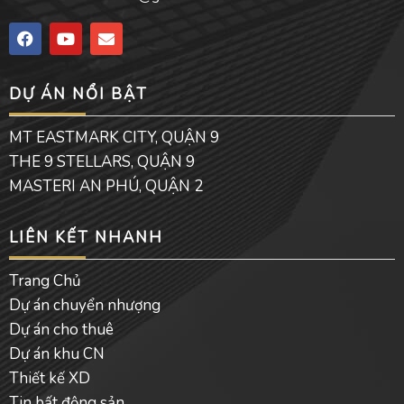
F
Y
E
a
o
n
c
u
v
e
t
e
DỰ ÁN NỔI BẬT
b
u
l
o
b
o
o
e
p
MT EASTMARK CITY, QUẬN 9
k
e
THE 9 STELLARS, QUẬN 9
MASTERI AN PHÚ, QUẬN 2
LIÊN KẾT NHANH
Trang Chủ
Dự án chuyển nhượng
Dự án cho thuê
Dự án khu CN
Thiết kế XD
Tin bất động sản