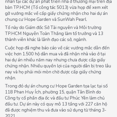
nhân tại các dự án phát triển nhà ở thương mại trên địa
bàn TP.HCM (Tổ công tác 5013) vừa họp để xem xét
gỡ vướng mắc về cấp giấy chứng nhận cho hai dự án
chung cư Hope Garden và SunWah Pearl.
Tổ này do Giám đốc Sở Tài nguyên và Môi trường
TP.HCM Nguyễn Toàn Thắng làm tổ trưởng và 13
thành viên khác là lãnh đạo các sở, ngành.
Cuộc họp đã nghe báo cáo về các vướng mắc dẫn đến
việc hơn 1.500 hộ dân mua và đã nhận nhà vào ở tại
hai dự án nhiều năm nay nhưng chưa được cấp giấy
chứng nhận. Nhiều quyền lợi của người dân bị treo lâu
nay và họ phải mỏi mòn chờ được cấp giấy chứng
nhận.
Trong đó dự án chung cư Hope Garden tọa lạc tại số
118 Phan Huy Ích, phường 15, quận Tân Bình do
Công ty cổ phần địa ốc và đầu tư Phúc Yên làm chủ
đầu tư. Dự án này có quy mô 13 tầng với 227 căn hộ
đã được nghiệm thu và đưa vào sử dụng từ tháng 3-
2021.