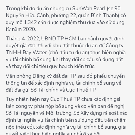
Trong khi đó dự án chung cư SunWah Pearl (số 90
Nguyễn Hữu Cảnh, phường 22, quận Bình Thạnh) có
quy mô 1.342 căn được nghiệm thu đưa vào sử dụng
từ năm 2020.
Tháng 4-2022, UBND TP.HCM ban hành quyết định
duyệt giá đất đối với khu đất thuộc dự án để Công ty
TNHH Bay Water (chủ đầu tư dự án) thực hiện nghĩa
vụ tài chính bổ sung khi thay đổi cơ cấu sử dụng đất
và thay đổi chỉ tiêu quy hoạch kiến trúc.
Văn phòng Đăng ký đất đai TP sau đó phiếu chuyển
thông tin để xác định nghĩa vụ tài chính bổ sung về
đất đai gửi Sở Tài chính và Cục Thuế TP.
Tuy nhiên hiện nay Cục Thuế TP chưa xác định giá
tiền công ty phải nộp bổ sung và có văn bản đề nghị
Sở Tài nguyên và Môi trường, Sở Xây dựng rà soát xác
định lại nghĩa vụ tài chính tiền sử dụng đất, tiền chậm
nộp (nếu có), xác định nghĩa vụ tài chính bổ sung, giải
quyết việc thực hiện nghĩa vụ nhà ở xã hội.