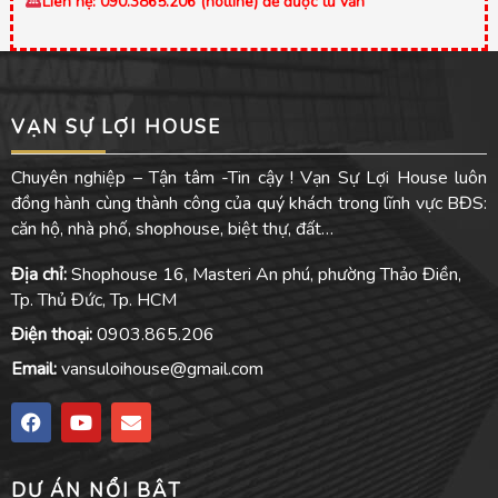
Liên hệ: 090.3865.206 (hotline) để được tư vấn
VẠN SỰ LỢI HOUSE
Chuyên nghiệp – Tận tâm -Tin cậy ! Vạn Sự Lợi House luôn
đồng hành cùng thành công của quý khách trong lĩnh vực BĐS:
căn hộ, nhà phố, shophouse, biệt thự, đất…
Địa chỉ:
Shophouse 16, Masteri An phú, phường Thảo Điền,
Tp. Thủ Đức, Tp. HCM
Điện thoại:
0903.865.206
Email:
vansuloihouse@gmail.com
F
Y
E
a
o
n
c
u
v
e
t
e
DỰ ÁN NỔI BẬT
b
u
l