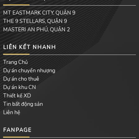
o
b
o
o
e
p
MT EASTMARK CITY, QUẬN 9
k
e
THE 9 STELLARS, QUẬN 9
MASTERI AN PHÚ, QUẬN 2
LIÊN KẾT NHANH
Trang Chủ
Dự án chuyển nhượng
Dự án cho thuê
Dự án khu CN
Thiết kế XD
Tin bất động sản
Liên hệ
FANPAGE