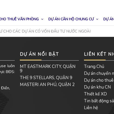
CHO THUÊ VĂN PHÒNG
DỰ ÁN CĂN HỘ CHUNG CƯ
DỰ ÁN
TƯ CHO CÁC DỰ ÁN CÓ VỐN ĐẦU TƯ NƯỚC NGOÀI
DỰ ÁN NỔI BẬT
LIÊN KẾT 
use luôn
MT EASTMARK CITY, QUẬN
Trang Chủ
9
 vực BĐS:
Dự án chuyển 
THE 9 STELLARS, QUẬN 9
Dự án cho thuê
MASTERI AN PHÚ, QUẬN 2
Dự án khu CN
 Điền,
Thiết kế XD
Tin bất động s
Liên hệ