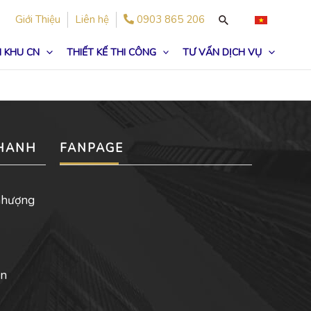
Giới Thiệu
Liên hệ
0903 865 206
 KHU CN
THIẾT KẾ THI CÔNG
TƯ VẤN DỊCH VỤ
NHANH
FANPAGE
nhượng
ản