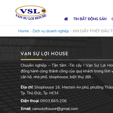
Skip
to
content
TIN BẤT ĐỘNG SẢN
Home
-
Dịch vụ doanh nghiệp
-
XIN GIẤY PHÉP ĐẦU 
VẠN SỰ LỢI HOUSE
Chuyên nghiệp – Tận tâm -Tin cậy ! Vạn Sự Lợi Ho
đồng hành cùng thành công của quý khách trong lĩnh
căn hộ, nhà phố, shophouse, biệt thự, đất…
Địa chỉ:
Shophouse 16, Masteri An phú, phường Thảo
Tp. Thủ Đức, Tp. HCM
Điện thoại:
0903.865.206
Email:
vansuloihouse@gmail.com