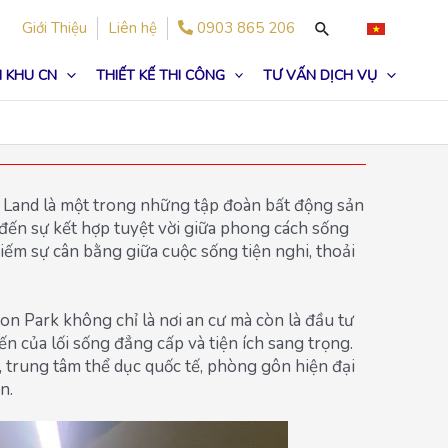
Giới Thiệu
Liên hệ
0903 865 206
 KHU CN
THIẾT KẾ THI CÔNG
TƯ VẤN DỊCH VỤ
a Land là một trong những tập đoàn bất động sản
 đến sự kết hợp tuyệt vời giữa phong cách sống
iếm sự cân bằng giữa cuộc sống tiện nghi, thoải
aton Park không chỉ là nơi an cư mà còn là đầu tư
 của lối sống đẳng cấp và tiện ích sang trọng.
i, trung tâm thể dục quốc tế, phòng gôn hiện đại
n.