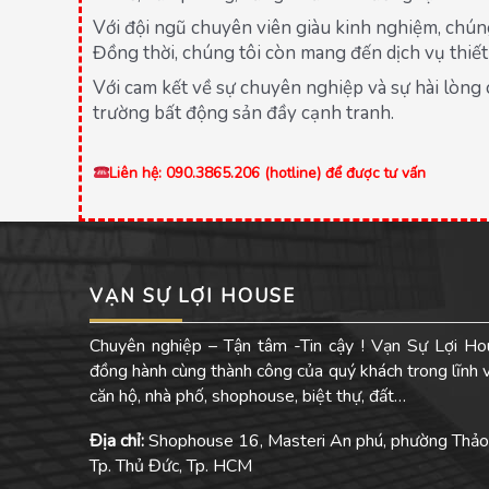
Với đội ngũ chuyên viên giàu kinh nghiệm, chún
Đồng thời, chúng tôi còn mang đến dịch vụ thiết 
Với cam kết về sự chuyên nghiệp và sự hài lòng
trường bất động sản đầy cạnh tranh.
Liên hệ: 090.3865.206 (hotline) để được tư vấn
VẠN SỰ LỢI HOUSE
Chuyên nghiệp – Tận tâm -Tin cậy ! Vạn Sự Lợi Ho
đồng hành cùng thành công của quý khách trong lĩnh
căn hộ, nhà phố, shophouse, biệt thự, đất…
Địa chỉ:
Shophouse 16, Masteri An phú, phường Thảo
Tp. Thủ Đức, Tp. HCM