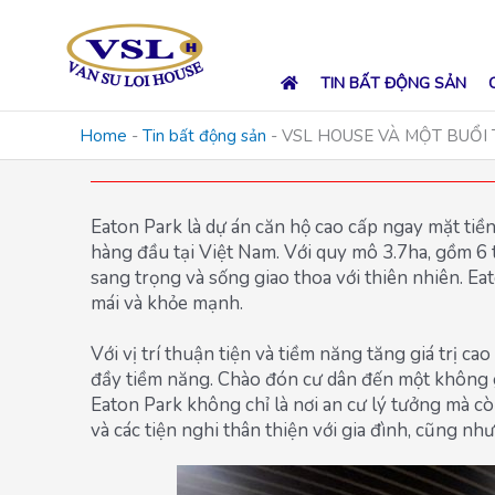
Skip
to
content
TIN BẤT ĐỘNG SẢN
Home
-
Tin bất động sản
-
VSL HOUSE VÀ MỘT BUỔI 
Eaton Park là dự án căn hộ cao cấp ngay mặt ti
hàng đầu tại Việt Nam. Với quy mô 3.7ha, gồm 6 
sang trọng và sống giao thoa với thiên nhiên. Ea
mái và khỏe mạnh.
Với vị trí thuận tiện và tiềm năng tăng giá trị ca
đầy tiềm năng. Chào đón cư dân đến một không gi
Eaton Park không chỉ là nơi an cư lý tưởng mà cò
và các tiện nghi thân thiện với gia đình, cũng như