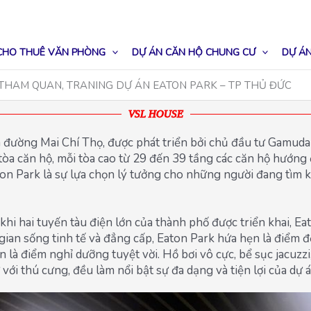
CHO THUÊ VĂN PHÒNG
DỰ ÁN CĂN HỘ CHUNG CƯ
DỰ ÁN
THAM QUAN, TRANING DỰ ÁN EATON PARK – TP THỦ ĐỨC
VSL HOUSE
ền đường Mai Chí Thọ, được phát triển bởi chủ đầu tư Gamud
tòa căn hộ, mỗi tòa cao từ 29 đến 39 tầng các căn hộ hướng
ton Park là sự lựa chọn lý tưởng cho những người đang tìm k
o khi hai tuyến tàu điện lớn của thành phố được triển khai, E
an sống tinh tế và đẳng cấp, Eaton Park hứa hẹn là điểm đến
n là điểm nghỉ dưỡng tuyệt vời. Hồ bơi vô cực, bể sục jacuzz
 với thú cưng, đều làm nổi bật sự đa dạng và tiện lợi của dự á