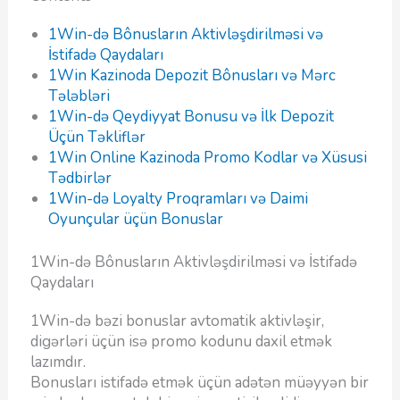
1Win-də Bônusların Aktivləşdirilməsi və
İstifadə Qaydaları
1Win Kazinoda Depozit Bônusları və Mərc
Tələbləri
1Win-də Qeydiyyat Bonusu və İlk Depozit
Üçün Təkliflər
1Win Online Kazinoda Promo Kodlar və Xüsusi
Tədbirlər
1Win-də Loyalty Proqramları və Daimi
Oyunçular üçün Bonuslar
1Win-də Bônusların Aktivləşdirilməsi və İstifadə
Qaydaları
1Win-də bəzi bonuslar avtomatik aktivləşir,
digərləri üçün isə promo kodunu daxil etmək
lazımdır.
Bonusları istifadə etmək üçün adətən müəyyən bir