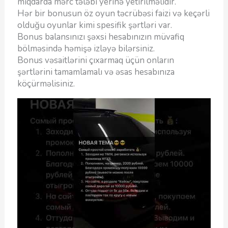
miqdarda mərc tələbi yerinə yetirilməlidir.
Hər bir bonusun öz oyun təcrübəsi faizi və keçərli
olduğu oyunlar kimi spesifik şərtləri var.
Bonus balansınızı şəxsi hesabınızın müvafiq
bölməsində həmişə izləyə bilərsiniz.
Bonus vəsaitlərini çıxarmaq üçün onların
şərtlərini tamamlamalı və əsas hesabınıza
köçürməlisiniz.