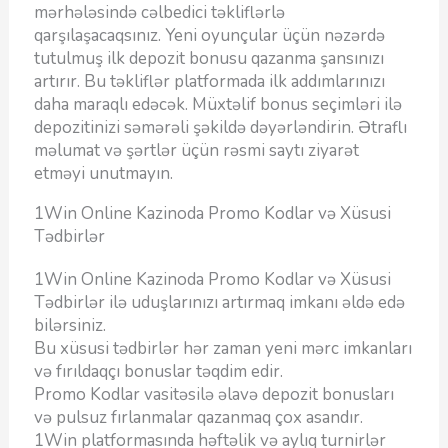
mərhələsində cəlbedici təkliflərlə
qarşılaşacaqsınız. Yeni oyunçular üçün nəzərdə
tutulmuş ilk depozit bonusu qazanma şansınızı
artırır. Bu təkliflər platformada ilk addımlarınızı
daha maraqlı edəcək. Müxtəlif bonus seçimləri ilə
depozitinizi səmərəli şəkildə dəyərləndirin. Ətraflı
məlumat və şərtlər üçün rəsmi saytı ziyarət
etməyi unutmayın.
1Win Online Kazinoda Promo Kodlar və Xüsusi
Tədbirlər
1Win Online Kazinoda Promo Kodlar və Xüsusi
Tədbirlər ilə uduşlarınızı artırmaq imkanı əldə edə
bilərsiniz.
Bu xüsusi tədbirlər hər zaman yeni mərc imkanları
və fırıldaqçı bonuslar təqdim edir.
Promo Kodlar vasitəsilə əlavə depozit bonusları
və pulsuz fırlanmalar qazanmaq çox asandır.
1Win platformasında həftəlik və aylıq turnirlər