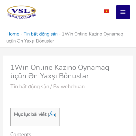
Skip
to
content
Home
-
Tin bất động sản
-
1Win Online Kazino Oynamaq
üçün Ən Yaxşı Bônuslar
1Win Online Kazino Oynamaq
üçün Ən Yaxşı Bônuslar
Tin bất động sản
/ By
webchuan
Mục lục bài viết
[
Ẩn
]
Contents