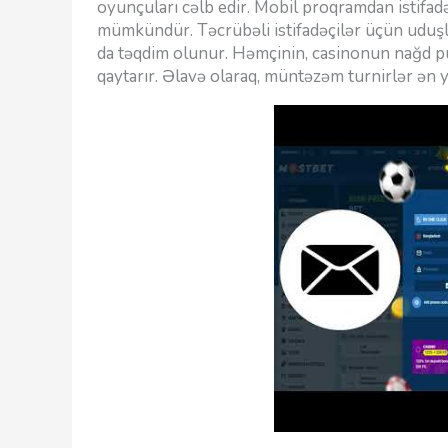
oyunçuları cəlb edir. Mobil proqramdan istifa
mümkündür. Təcrübəli istifadəçilər üçün uduş
da təqdim olunur. Həmçinin, casinonun nağd pul 
qaytarır. Əlavə olaraq, müntəzəm turnirlər ən y