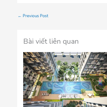
←
Previous Post
Bài viết liên quan