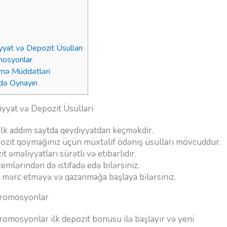
at və Depozit Üsulları
omosyonlar
rmə Müddətləri
rdə Oynayın
yat və Depozit Üsulları
lk addım saytda qeydiyyatdan keçməkdir.
ozit qoymağınız üçün müxtəlif ödəniş üsulları mövcuddur.
it əməliyyatları sürətli və etibarlıdır.
mlərindən də istifadə edə bilərsiniz.
ra mərc etməyə və qazanmağa başlaya bilərsiniz.
 Promosyonlar
Promosyonlar ilk depozit bonusu ilə başlayır və yeni