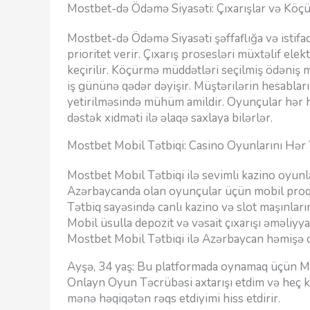
Mostbet-də Ödəmə Siyasəti: Çıxarışlar və Köç
Mostbet-də Ödəmə Siyasəti şəffaflığa və istifad
prioritet verir. Çıxarış prosesləri müxtəlif ele
keçirilir. Köçürmə müddətləri seçilmiş ödəniş 
iş gününə qədər dəyişir. Müştərilərin hesabları
yetirilməsində mühüm amildir. Oyunçular hər h
dəstək xidməti ilə əlaqə saxlaya bilərlər.
Mostbet Mobil Tətbiqi: Casino Oyunlarını Hər
Mostbet Mobil Tətbiqi ilə sevimli kazino oyunl
Azərbaycanda olan oyunçular üçün mobil proqra
Tətbiq sayəsində canlı kazino və slot maşınl
Mobil üsulla depozit və vəsait çıxarışı əməliyyat
Mostbet Mobil Tətbiqi ilə Azərbaycan həmişə ci
Ayşə, 34 yaş: Bu platformada oynamaq üçün 
Onlayn Oyun Təcrübəsi axtarışı etdim və heç kas
mənə həqiqətən rəqs etdiyimi hiss etdirir.