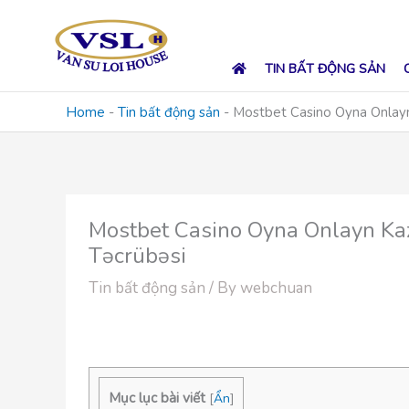
Skip
to
content
TIN BẤT ĐỘNG SẢN
Home
-
Tin bất động sản
-
Mostbet Casino Oyna Onlayn
Mostbet Casino Oyna Onlayn Ka
Təcrübəsi
Tin bất động sản
/ By
webchuan
Mục lục bài viết
[
Ẩn
]