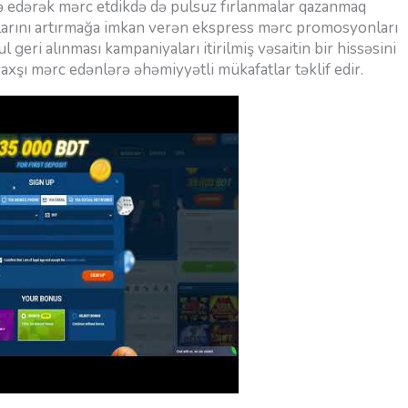
də edərək mərc etdikdə də pulsuz fırlanmalar qazanmaq
larını artırmağa imkan verən ekspress mərc promosyonları
geri alınması kampaniyaları itirilmiş vəsaitin bir hissəsini
axşı mərc edənlərə əhəmiyyətli mükafatlar təklif edir.