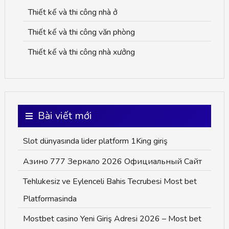
Thiết kế và thi công nhà ở
Thiết kế và thi công văn phòng
Thiết kế và thi công nhà xưởng
Bài viết mới
Slot dünyasında lider platform 1King giriş
Азино 777 Зеркало 2026 Официальный Сайт
Tehlukesiz ve Eylenceli Bahis Tecrubesi Most bet
Platformasinda
Mostbet casino Yeni Giriş Adresi 2026 – Most bet