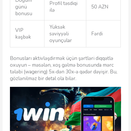
Doğum
Profil təsdiqi
günü
50 AZN
ilə
bonusu
Yüksək
VIP
səviyyəli
Fərdi
kəşbək
oyunçular
Bonusları aktivləşdirmək üçün şərtləri diqqətlə
oxuyun – məsələn, xoş gəlmə bonusunda mərc
tələbi (wagering) 5x-dən 30x-ə qədər dəyişir. Bu,
gözlənilməz bir detal ola bilər.