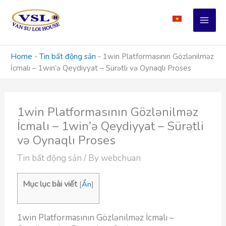
Skip
to
content
Home
-
Tin bất động sản
-
1win Platformasının Gözlənilməz
İcmalı – 1win’ə Qeydiyyat – Sürətli və Oynaqlı Proses
1win Platformasının Gözlənilməz
İcmalı – 1win’ə Qeydiyyat – Sürətli
və Oynaqlı Proses
Tin bất động sản
/ By
webchuan
Mục lục bài viết
[
Ẩn
]
1win Platformasının Gözlənilməz İcmalı –