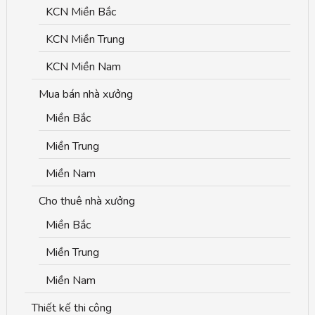
KCN Miền Bắc
KCN Miền Trung
KCN Miền Nam
Mua bán nhà xưởng
Miền Bắc
Miền Trung
Miền Nam
Cho thuê nhà xưởng
Miền Bắc
Miền Trung
Miền Nam
Thiết kế thi công