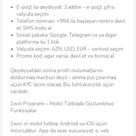
E-poçt ilə qeydiyyat: 3 addım – e-poçt, şifrə,
valyuta seçimi
Telefon nömrəsi: +994 ilə başlayan nömrə daxil
et, SMS kodu al
Sosial şəbəkə: Google, Telegram və ya digər
platforma ilə 1 klik
Valyuta seçimi: AZN, USD, EUR – sərbəst seçim
Promo kod: əgər varsa, daxil et və bonus al
Qeydiyyatdan sonra profil məlumatlarını
doldurmaq məcburi deyil – amma pul çıxarmaq
üçün KYC lazım olacaq. Bu, təhlükəsizlik üçün
vacibdir.
1win Proqramı – Mobil Tətbiqdə Gözlənilməz
Funksiyalar
1win-in mobil tətbiqi Android və iOS üçün
mövcuddur. App-də əsas xüsusiyyət: o, veb