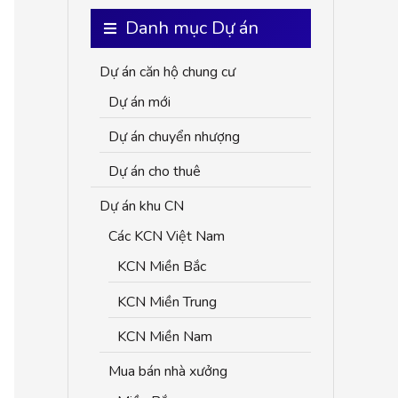
c
Danh mục Dự án
h
Dự án căn hộ chung cư
f
Dự án mới
o
r
Dự án chuyển nhượng
:
Dự án cho thuê
Dự án khu CN
Các KCN Việt Nam
KCN Miền Bắc
KCN Miền Trung
KCN Miền Nam
Mua bán nhà xưởng