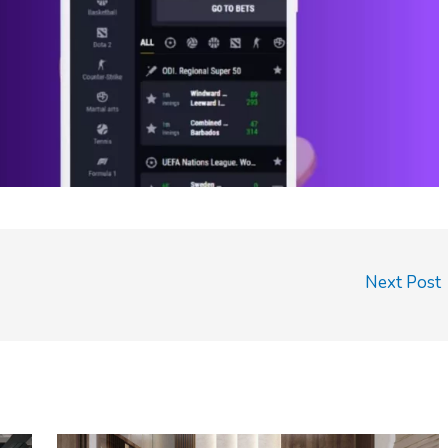
Next Post