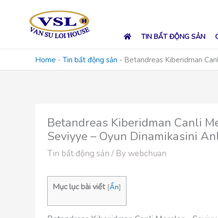
Skip
to
content
TIN BẤT ĐỘNG SẢN
Home
-
Tin bất động sản
-
Betandreas Kiberidman Canli
Betandreas Kiberidman Canli Mer
Seviyye – Oyun Dinamikasini A
Tin bất động sản
/ By
webchuan
Mục lục bài viết
[
Ẩn
]