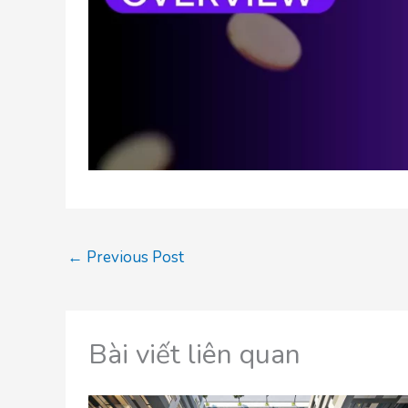
←
Previous Post
Bài viết liên quan