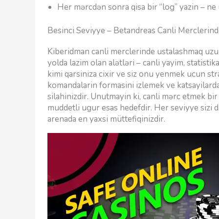
Her mərcdən sonra qisa bir “log” yazin – ne
Besinci Seviyye – Betandreas Canli Merclerin
Kiberidman canli merclerinde ustalashmaq uzun
yolda lazim olan alətləri – canli yayim, statist
kimi qarsiniza cixir ve siz onu yenmek ucun st
komandalarin formasini izlemek ve katsayilarda
silahinizdir. Unutmayin ki, canli mərc etmek bi
muddetli ugur esas hedefdir. Her seviyye sizi 
arenada en yaxsi müttefiqinizdir.