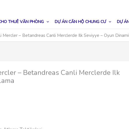
CHO THUÊ VĂN PHÒNG
DỰ ÁN CĂN HỘ CHUNG CƯ
DỰ ÁN
 Mercler – Betandreas Canli Merclerde Ilk Seviyye – Oyun Dinami
cler – Betandreas Canli Merclerde Ilk
nlama