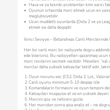
Hava ve ya texniki problemler kimi xarici fak
Oyunun ortasinda mərc etmek ucun en yaxsi a
meglubiyyetidir
Uzun muddetli oyunlarda (Dota 2 ve ya Leag
etmek ise daha deqiqdir
Ikinci Seviyye – Betandreas Canli Merclerinde 
Her bir canli mərc bir nailiyyete dogru addimd
ede bilersiniz. Bu nailiyyetleri qazanmaq ucun
mərc novlerini secmek vacibdir. Meselen, “xal
mərclər daha yuksek katsayilar teklif edir, lakin
Oyun novunu sec (CS2, Dota 2, LoL, Valorant
Canli oyunu minimum 5-10 deqiqe izle
Komandalarin formasini ve oyun tempini de
Katsayilari muqayise et ve en yuksek deyeri
Mərcini qoy ve neticeni gozle
Her mərcdən sonra qisa analiz et – ne dogru