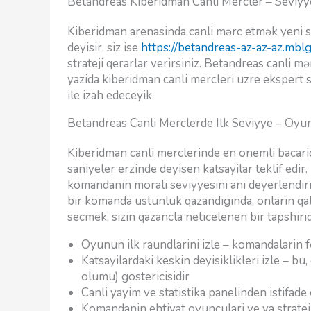
Betandreas Kiberidman Canli Mercler – Seviyye
Kiberidman arenasinda canli mərc etmək yeni s
deyisir, siz ise
https://betandreas-az-az-az.mblg
strateji qerarlar verirsiniz. Betandreas canli mə
yazida kiberidman canli mercleri uzre ekspert s
ile izah edeceyik.
Betandreas Canli Merclerde Ilk Seviyye – Oyu
Kiberidman canli merclerinde en onemli bacari
saniyeler erzinde deyisen katsayilar teklif edi
komandanin morali seviyyesini ani deyerlendir
bir komanda ustunluk qazandiginda, onlarin qalib
secmek, sizin qazancla neticelenen bir tapshiriq
Oyunun ilk raundlarini izle – komandalarin 
Katsayilardaki keskin deyisiklikleri izle –
olumu) gostericisidir
Canli yayim ve statistika panelinden istifad
Komandanin ehtiyat oyunculari ve ya strateji