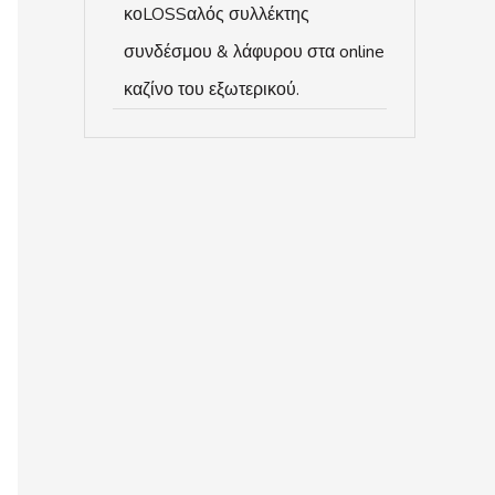
κοLOSSαλός συλλέκτης
συνδέσμου & λάφυρου στα online
καζίνο του εξωτερικού.