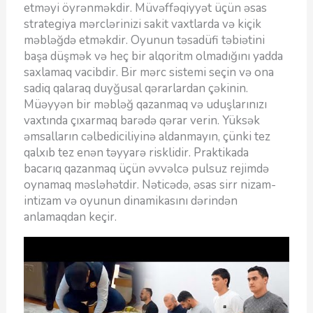
etməyi öyrənməkdir. Müvəffəqiyyət üçün əsas
strategiya mərclərinizi sakit vaxtlarda və kiçik
məbləğdə etməkdir. Oyunun təsadüfi təbiətini
başa düşmək və heç bir alqoritm olmadığını yadda
saxlamaq vacibdir. Bir mərc sistemi seçin və ona
sadiq qalaraq duyğusal qərarlardan çəkinin.
Müəyyən bir məbləğ qazanmaq və uduşlarınızı
vaxtında çıxarmaq barədə qərar verin. Yüksək
əmsalların cəlbediciliyinə aldanmayın, çünki tez
qalxıb tez enən təyyarə risklidir. Praktikada
bacarıq qazanmaq üçün əvvəlcə pulsuz rejimdə
oynamaq məsləhətdir. Nəticədə, əsas sirr nizam-
intizam və oyunun dinamikasını dərindən
anlamaqdan keçir.