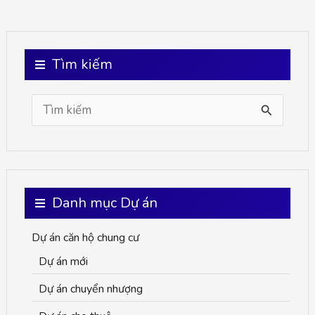
Tìm kiếm
S
e
a
r
Danh mục Dự án
c
h
Dự án căn hộ chung cư
f
Dự án mới
o
Dự án chuyển nhượng
r