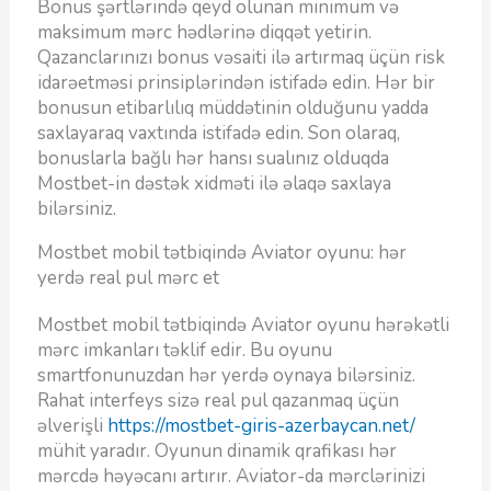
Bonus şərtlərində qeyd olunan minimum və
maksimum mərc hədlərinə diqqət yetirin.
Qazanclarınızı bonus vəsaiti ilə artırmaq üçün risk
idarəetməsi prinsiplərindən istifadə edin. Hər bir
bonusun etibarlılıq müddətinin olduğunu yadda
saxlayaraq vaxtında istifadə edin. Son olaraq,
bonuslarla bağlı hər hansı sualınız olduqda
Mostbet-in dəstək xidməti ilə əlaqə saxlaya
bilərsiniz.
Mostbet mobil tətbiqində Aviator oyunu: hər
yerdə real pul mərc et
Mostbet mobil tətbiqində Aviator oyunu hərəkətli
mərc imkanları təklif edir. Bu oyunu
smartfonunuzdan hər yerdə oynaya bilərsiniz.
Rahat interfeys sizə real pul qazanmaq üçün
əlverişli
https://mostbet-giris-azerbaycan.net/
mühit yaradır. Oyunun dinamik qrafikası hər
mərcdə həyəcanı artırır. Aviator-da mərclərinizi