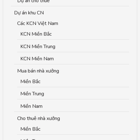
Dự án cho thuê
:
Dự án khu CN
Các KCN Việt Nam
KCN Miền Bắc
KCN Miền Trung
KCN Miền Nam
Mua bán nhà xưởng
Miền Bắc
Miền Trung
Miền Nam
Cho thuê nhà xưởng
Miền Bắc