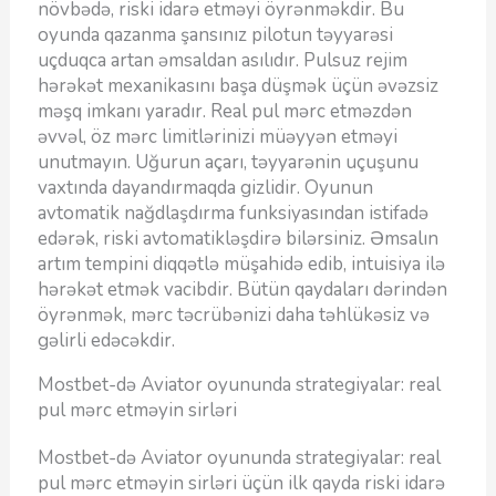
növbədə, riski idarə etməyi öyrənməkdir. Bu
oyunda qazanma şansınız pilotun təyyarəsi
uçduqca artan əmsaldan asılıdır. Pulsuz rejim
hərəkət mexanikasını başa düşmək üçün əvəzsiz
məşq imkanı yaradır. Real pul mərc etməzdən
əvvəl, öz mərc limitlərinizi müəyyən etməyi
unutmayın. Uğurun açarı, təyyarənin uçuşunu
vaxtında dayandırmaqda gizlidir. Oyunun
avtomatik nağdlaşdırma funksiyasından istifadə
edərək, riski avtomatikləşdirə bilərsiniz. Əmsalın
artım tempini diqqətlə müşahidə edib, intuisiya ilə
hərəkət etmək vacibdir. Bütün qaydaları dərindən
öyrənmək, mərc təcrübənizi daha təhlükəsiz və
gəlirli edəcəkdir.
Mostbet-də Aviator oyununda strategiyalar: real
pul mərc etməyin sirləri
Mostbet-də Aviator oyununda strategiyalar: real
pul mərc etməyin sirləri üçün ilk qayda riski idarə