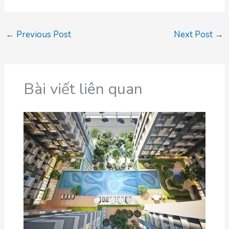
←
Previous Post
Next Post
→
Bài viết liên quan