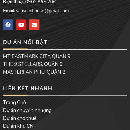
Điện thoại:
0903.865.206
Email:
vansuloihouse@gmail.com
F
Y
E
a
o
n
c
u
v
e
t
e
DỰ ÁN NỔI BẬT
b
u
l
o
b
o
o
e
p
MT EASTMARK CITY, QUẬN 9
k
e
THE 9 STELLARS, QUẬN 9
MASTERI AN PHÚ, QUẬN 2
LIÊN KẾT NHANH
Trang Chủ
Dự án chuyển nhượng
Dự án cho thuê
Dự án khu CN