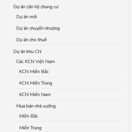
h
Dự án căn hộ chung cư
f
Dự án mới
o
Dự án chuyển nhượng
r
Dự án cho thuê
:
Dự án khu CN
Các KCN Việt Nam
KCN Miền Bắc
KCN Miền Trung
KCN Miền Nam
Mua bán nhà xưởng
Miền Bắc
Miền Trung