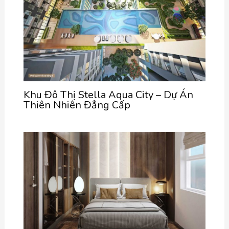
Khu Đô Thị Stella Aqua City – Dự Án
Thiên Nhiên Đẳng Cấp