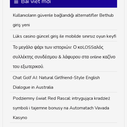
Bài viết mới
Kullanıcıların güvenle bağlandığı alternatifler Bethub
giriş yeni
Lüks casino güncel giriş ile mobilde sınırsız oyun keyfi
Το μεγάλο ψάρι των ιστοριών: Ο κοLOSSαλός
συλλέκτης συνδέσμου & λάφυρου στα online καζίνο
του εξωτερικού.
Chat Golf AI: Natural Girlfriend-Style English
Dialogue in Australia
Podziemny świat Red Rascal: intrygująca kradzież
symboli i tajemne bonusy na Automatach Vavada
Kasyno