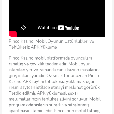
Pinco Kazino: Mobil Oyunun Üstünlükləri və
Təhlükəsiz APK Yükləmə
Pinco Kazino mobil platformada oyunçulara
rahatlıq və çeviklik təqdim edir. Mobil oyun,
istənilən yer və zamanda canlı kazino masalarına
giriş imkanı yaradır. Öz smartfonunuzdan Pinco
Kazino APK faylını təhlükəsiz yükləmək üçün
rəsmi saytdan istifadə etməyi məsləhət görürük.
Təsdiq edilmiş APK yükləməsi, şəxsi
məlumatlarınızın təhlükəsizliyini qoruyur. Mobil
proqram ödənişlərin sürətli və şifrələnmiş
aparılmasını təmin edir. Pinco-nun mobil tətbiqi,