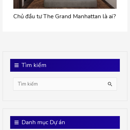
Chủ đầu tư The Grand Manhattan là ai?
Tìm kiếm
S
e
a
r
Danh mục Dự án
c