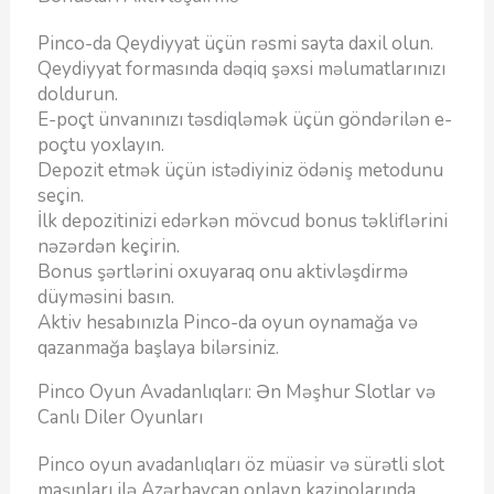
Pinco-da Qeydiyyat üçün rəsmi sayta daxil olun.
Qeydiyyat formasında dəqiq şəxsi məlumatlarınızı
doldurun.
E-poçt ünvanınızı təsdiqləmək üçün göndərilən e-
poçtu yoxlayın.
Depozit etmək üçün istədiyiniz ödəniş metodunu
seçin.
İlk depozitinizi edərkən mövcud bonus təkliflərini
nəzərdən keçirin.
Bonus şərtlərini oxuyaraq onu aktivləşdirmə
düyməsini basın.
Aktiv hesabınızla Pinco-da oyun oynamağa və
qazanmağa başlaya bilərsiniz.
Pinco Oyun Avadanlıqları: Ən Məşhur Slotlar və
Canlı Diler Oyunları
Pinco oyun avadanlıqları öz müasir və sürətli slot
maşınları ilə Azərbaycan onlayn kazinolarında