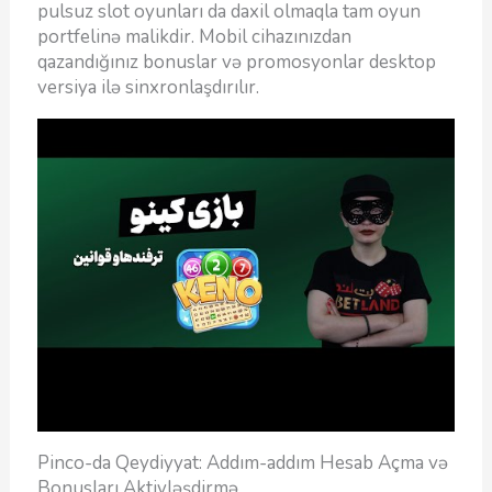
pulsuz slot oyunları da daxil olmaqla tam oyun
portfelinə malikdir. Mobil cihazınızdan
qazandığınız bonuslar və promosyonlar desktop
versiya ilə sinxronlaşdırılır.
Pinco-da Qeydiyyat: Addım-addım Hesab Açma və
Bonusları Aktivləşdirmə