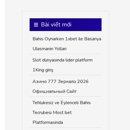
Bài viết mới
Bahis Oynarken 1xbet ile Basariya
Ulasmanin Yollari
Slot dünyasında lider platform
1King giriş
Азино 777 Зеркало 2026
Официальный Сайт
Tehlukesiz ve Eylenceli Bahis
Tecrubesi Most bet
Platformasinda