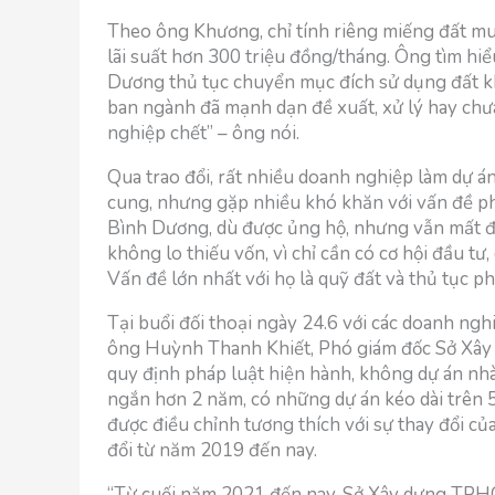
Theo ông Khương, chỉ tính riêng miếng đất mua
lãi suất hơn 300 triệu đồng/tháng. Ông tìm hiể
Dương thủ tục chuyển mục đích sử dụng đất k
ban ngành đã mạnh dạn đề xuất, xử lý hay ch
nghiệp chết” – ông nói.
Qua trao đổi, rất nhiều doanh nghiệp làm dự 
cung, nhưng gặp nhiều khó khăn với vấn đề pháp
Bình Dương, dù được ủng hộ, nhưng vẫn mất đ
không lo thiếu vốn, vì chỉ cần có cơ hội đầu tư
Vấn đề lớn nhất với họ là quỹ đất và thủ tục ph
Tại buổi đối thoại ngày 24.6 với các doanh ng
ông Huỳnh Thanh Khiết, Phó giám đốc Sở Xây
quy định pháp luật hiện hành, không dự án nhà 
ngắn hơn 2 năm, có những dự án kéo dài trên 5
được điều chỉnh tương thích với sự thay đổi củ
đổi từ năm 2019 đến nay.
“Từ cuối năm 2021 đến nay, Sở Xây dựng TPHCM