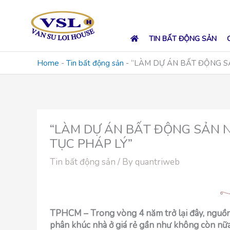
Skip
to
content
TIN BẤT ĐỘNG SẢN
Home
-
Tin bất động sản
-
“LÀM DỰ ÁN BẤT ĐỘNG S
“LÀM DỰ ÁN BẤT ĐỘNG SẢN 
TỤC PHÁP LÝ”
Tin bất động sản
/ By
quantriweb
TPHCM – Trong vòng 4 năm trở lại đây, nguồn 
phân khúc nhà ở giá rẻ gần như không còn nữa 