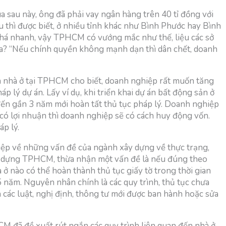
 sau này, ông đã phải vay ngân hàng trên 40 tỉ đồng với
u thì được biết, ở nhiều tỉnh khác như Bình Phước hay Bình
há nhanh, vậy TPHCM có vướng mắc như thế, liệu các sở
ưa? “Nếu chính quyền không mạnh dạn thì dân chết, doanh
án nhà ở tại TPHCM cho biết, doanh nghiệp rất muốn tăng
 lý dự án. Lấy ví dụ, khi triển khai dự án bất động sản ở
ến gần 3 năm mới hoàn tất thủ tục pháp lý. Doanh nghiệp
, có lợi nhuận thì doanh nghiệp sẽ có cách huy động vốn.
áp lý.
hiệp về những vấn đề của ngành xây dựng về thực trạng,
 dựng TPHCM, thừa nhận một vấn đề là nếu đúng theo
ở nào có thể hoàn thành thủ tục giấy tờ trong thời gian
 năm. Nguyên nhân chính là các quy trình, thủ tục chưa
a các luật, nghị định, thông tư mới được ban hành hoặc sửa
 đã đề xuất rút ngắn các quy trình liên quan đến nhà ở