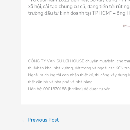
xã hội, cải tạo chung cư cũ, đang tiến tới rút 
trường đầu tư kinh doanh tại TPHCM” – ông H
CÔNG TY VẠN SỰ LỢI HOUSE chuyên mua/bán, cho thuê c
thuê/bán kho, nhà xưởng, đất trong và ngoài các KCN tr
Ngoài ra chúng tôi còn nhận thiết kế, thi công xây dựng 
thất căn hộ và nhà phố và nhà hàng.
Liên hệ: 0901870188 (hotline) để được tư vấn
←
Previous Post