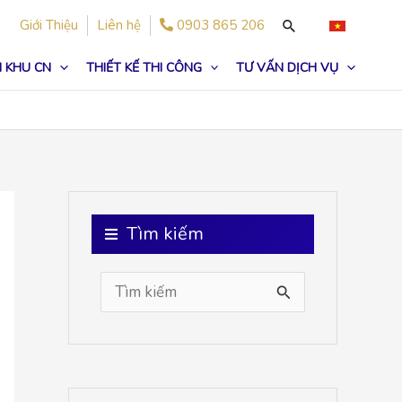
Giới Thiệu
Liên hệ
0903 865 206
 KHU CN
THIẾT KẾ THI CÔNG
TƯ VẤN DỊCH VỤ
Tìm kiếm
S
e
a
r