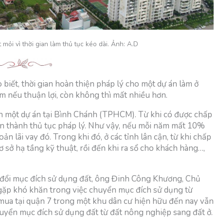
ỏi vì thời gian làm thủ tục kéo dài. Ảnh: A.D
ết, thời gian hoàn thiện pháp lý cho một dự án làm ở
nếu thuận lợi, còn không thì mất nhiều hơn.
n một dự án tại Bình Chánh (TPHCM). Từ khi có được chấp
n thành thủ tục pháp lý. Như vậy, nếu mỗi năm mất 10%
ản lãi vay đó. Trong khi đó, ở các tỉnh lân cận, từ khi chấp
 sở hạ tầng kỹ thuật, rồi đến khi ra sổ cho khách hàng…,
 đổi mục đích sử dụng đất, ông Đinh Công Khương, Chủ
 gặp khó khăn trong việc chuyển mục đích sử dụng từ
mua tại quận 7 trong một khu dân cư hiện hữu đến nay vẫn
uyển mục đích sử dụng đất từ đất nông nghiệp sang đất ở.