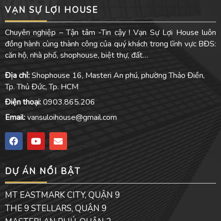
VẠN SỰ LỢI HOUSE
Chuyên nghiệp – Tận tâm -Tin cậy ! Vạn Sự Lợi House luôn
đồng hành cùng thành công của quý khách trong lĩnh vực BĐS:
căn hộ, nhà phố, shophouse, biệt thự, đất…
Địa chỉ:
Shophouse 16, Masteri An phú, phường Thảo Điền,
Tp. Thủ Đức, Tp. HCM
Điện thoại:
0903.865.206
Email:
vansuloihouse@gmail.com
F
Y
E
a
o
n
c
u
v
e
t
e
DỰ ÁN NỔI BẬT
b
u
l
o
b
o
o
e
p
MT EASTMARK CITY, QUẬN 9
k
e
THE 9 STELLARS, QUẬN 9