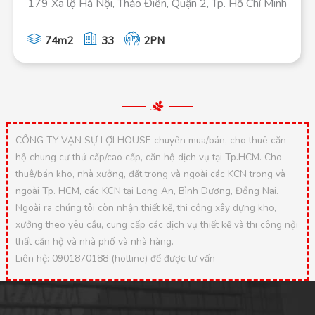
179 Xa lộ Hà Nội, Thảo Điền, Quận 2, Tp. Hồ Chí Minh
74m2
33
2PN
CÔNG TY VẠN SỰ LỢI HOUSE chuyên mua/bán, cho thuê căn
hộ chung cư thứ cấp/cao cấp, căn hộ dịch vụ tại Tp.HCM. Cho
thuê/bán kho, nhà xưởng, đất trong và ngoài các KCN trong và
ngoài Tp. HCM, các KCN tại Long An, Bình Dương, Đồng Nai.
Ngoài ra chúng tôi còn nhận thiết kế, thi công xây dựng kho,
xưởng theo yêu cầu, cung cấp các dịch vụ thiết kế và thi công nội
thất căn hộ và nhà phố và nhà hàng.
Liên hệ: 0901870188 (hotline) để được tư vấn