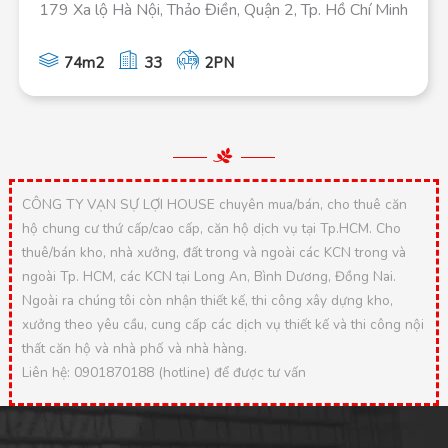
179 Xa lộ Hà Nội, Thảo Điền, Quận 2, Tp. Hồ Chí Minh
74m2
33
2PN
CÔNG TY VẠN SỰ LỢI HOUSE chuyên mua/bán, cho thuê căn
hộ chung cư thứ cấp/cao cấp, căn hộ dịch vụ tại Tp.HCM. Cho
thuê/bán kho, nhà xưởng, đất trong và ngoài các KCN trong và
ngoài Tp. HCM, các KCN tại Long An, Bình Dương, Đồng Nai.
Ngoài ra chúng tôi còn nhận thiết kế, thi công xây dựng kho,
xưởng theo yêu cầu, cung cấp các dịch vụ thiết kế và thi công nội
thất căn hộ và nhà phố và nhà hàng.
Liên hệ: 0901870188 (hotline) để được tư vấn