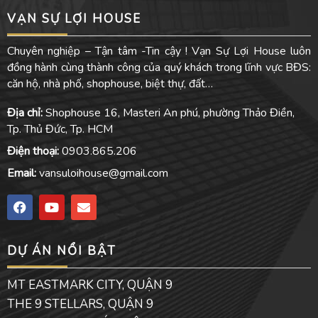
VẠN SỰ LỢI HOUSE
Chuyên nghiệp – Tận tâm -Tin cậy ! Vạn Sự Lợi House luôn
đồng hành cùng thành công của quý khách trong lĩnh vực BĐS:
căn hộ, nhà phố, shophouse, biệt thự, đất…
Địa chỉ:
Shophouse 16, Masteri An phú, phường Thảo Điền,
Tp. Thủ Đức, Tp. HCM
Điện thoại:
0903.865.206
Email:
vansuloihouse@gmail.com
F
Y
E
a
o
n
c
u
v
e
t
e
DỰ ÁN NỔI BẬT
b
u
l
o
b
o
o
e
p
MT EASTMARK CITY, QUẬN 9
k
e
THE 9 STELLARS, QUẬN 9