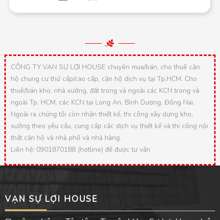
CÔNG TY VẠN SỰ LỢI HOUSE chuyên mua/bán, cho thuê căn
hộ chung cư thứ cấp/cao cấp, căn hộ dịch vụ tại Tp.HCM. Cho
thuê/bán kho, nhà xưởng, đất trong và ngoài các KCN trong và
ngoài Tp. HCM, các KCN tại Long An, Bình Dương, Đồng Nai.
Ngoài ra chúng tôi còn nhận thiết kế, thi công xây dựng kho,
xưởng theo yêu cầu, cung cấp các dịch vụ thiết kế và thi công nội
thất căn hộ và nhà phố và nhà hàng.
Liên hệ: 0901870188 (hotline) để được tư vấn
VẠN SỰ LỢI HOUSE