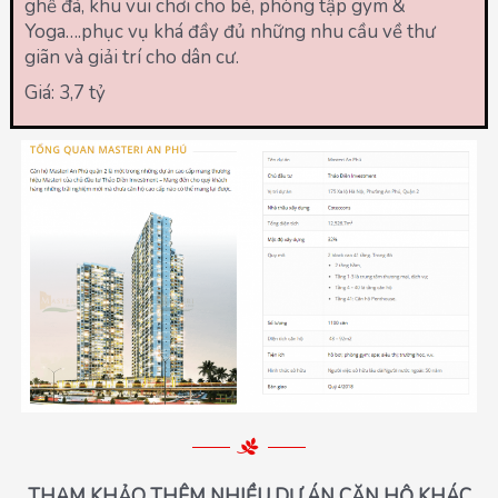
ghế đá, khu vui chơi cho bé, phòng tập gym &
Yoga….phục vụ khá đầy đủ những nhu cầu về thư
giãn và giải trí cho dân cư.
Giá: 3,7 tỷ
THAM KHẢO THÊM NHIỀU DỰ ÁN CĂN HỘ KHÁC