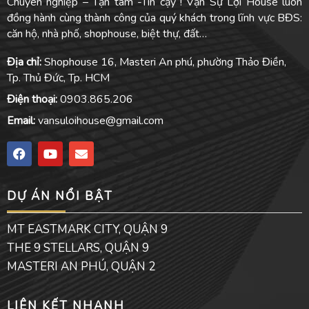
Chuyên nghiệp – Tận tâm -Tin cậy ! Vạn Sự Lợi House luôn
đồng hành cùng thành công của quý khách trong lĩnh vực BĐS:
căn hộ, nhà phố, shophouse, biệt thự, đất…
Địa chỉ:
Shophouse 16, Masteri An phú, phường Thảo Điền,
Tp. Thủ Đức, Tp. HCM
Điện thoại:
0903.865.206
Email:
vansuloihouse@gmail.com
F
Y
E
a
o
n
c
u
v
e
t
e
DỰ ÁN NỔI BẬT
b
u
l
o
b
o
o
e
p
MT EASTMARK CITY, QUẬN 9
k
e
THE 9 STELLARS, QUẬN 9
MASTERI AN PHÚ, QUẬN 2
LIÊN KẾT NHANH