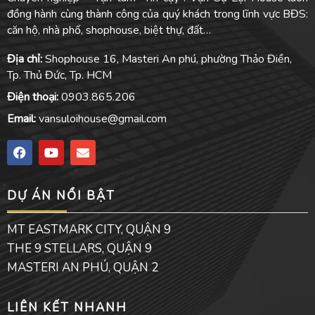
đồng hành cùng thành công của quý khách trong lĩnh vực BĐS:
căn hộ, nhà phố, shophouse, biệt thự, đất…
Địa chỉ:
Shophouse 16, Masteri An phú, phường Thảo Điền,
Tp. Thủ Đức, Tp. HCM
Điện thoại:
0903.865.206
Email:
vansuloihouse@gmail.com
F
Y
E
a
o
n
c
u
v
e
t
e
DỰ ÁN NỔI BẬT
b
u
l
o
b
o
o
e
p
MT EASTMARK CITY, QUẬN 9
k
e
THE 9 STELLARS, QUẬN 9
MASTERI AN PHÚ, QUẬN 2
LIÊN KẾT NHANH