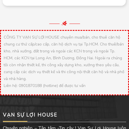
CÔNG TY VẠN SỰ LỢI HOUSE chuyên mua/bán, cho thuê căn hộ
chung cư thứ cấp/cao cấp, căn hộ dịch vụ tại Tp.HCM. Cho thuê/bán
kho, nhà xưởng, đất trong và ngoài các KCN trong và ngoài Tp.
HCM, các KCN tại Long An, Bình Dương, Đồng Nai. Ngoài ra chúng
tôi còn nhận thiết kế, thi công xây dựng kho, xưởng theo yêu cầu,
cung cấp các dịch vụ thiết kế và thi công nội thất căn hộ và nhà phố
và nhà hàng.
Liên hệ: 0901870188 (hotline) để được tư vấn
VẠN SỰ LỢI HOUSE
Chuyên nghiệp – Tận tâm -Tin cậy ! Vạn Sự Lợi House luôn