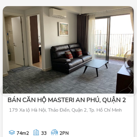
Ú, QUẬN 2
BÁN CĂN HỘ 2PN DỰ ÁN MA
PHÚ QUẬN 2
. Hồ Chí Minh
175 Xa lộ Hà Nội, Phường An Phú, Quậ
64m2
B_15
2PN