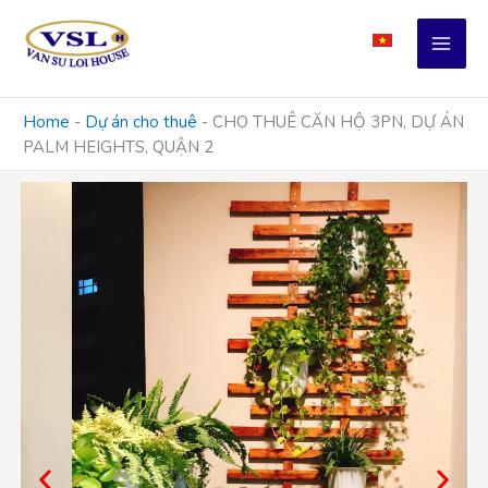
Skip
to
content
Home
-
Dự án cho thuê
-
CHO THUÊ CĂN HỘ 3PN, DỰ ÁN
PALM HEIGHTS, QUẬN 2