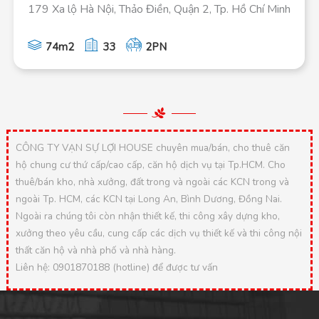
179 Xa lộ Hà Nội, Thảo Điền, Quận 2, Tp. Hồ Chí Minh
74m2
33
2PN
CÔNG TY VẠN SỰ LỢI HOUSE chuyên mua/bán, cho thuê căn
hộ chung cư thứ cấp/cao cấp, căn hộ dịch vụ tại Tp.HCM. Cho
thuê/bán kho, nhà xưởng, đất trong và ngoài các KCN trong và
ngoài Tp. HCM, các KCN tại Long An, Bình Dương, Đồng Nai.
Ngoài ra chúng tôi còn nhận thiết kế, thi công xây dựng kho,
xưởng theo yêu cầu, cung cấp các dịch vụ thiết kế và thi công nội
thất căn hộ và nhà phố và nhà hàng.
Liên hệ: 0901870188 (hotline) để được tư vấn