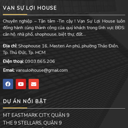
VẠN SỰ LỢI HOUSE
Chuyên nghiệp – Tận tâm -Tin cậy ! Vạn Sự Lợi House luôn
đồng hành cùng thành công của quý khách trong lĩnh vực BĐS:
căn hộ, nhà phố, shophouse, biệt thự, đất…
Địa chỉ:
Shophouse 16, Masteri An phú, phường Thảo Điền,
Tp. Thủ Đức, Tp. HCM
Điện thoại:
0903.865.206
Email:
vansuloihouse@gmail.com
F
Y
E
a
o
n
c
u
v
e
t
e
DỰ ÁN NỔI BẬT
b
u
l
o
b
o
o
e
p
MT EASTMARK CITY, QUẬN 9
k
e
THE 9 STELLARS, QUẬN 9